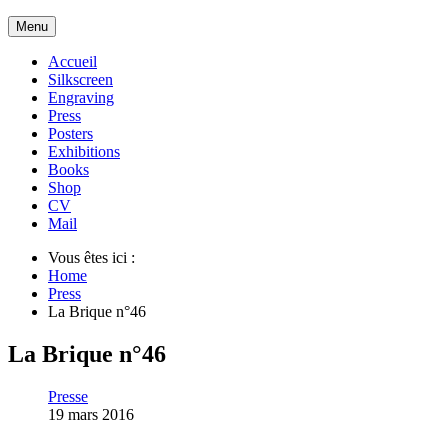
Menu
Accueil
Silkscreen
Engraving
Press
Posters
Exhibitions
Books
Shop
CV
Mail
Vous êtes ici :
Home
Press
La Brique n°46
La Brique n°46
Presse
19 mars 2016