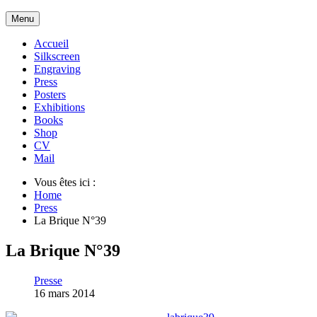
Menu
Accueil
Silkscreen
Engraving
Press
Posters
Exhibitions
Books
Shop
CV
Mail
Vous êtes ici :
Home
Press
La Brique N°39
La Brique N°39
Presse
16 mars 2014